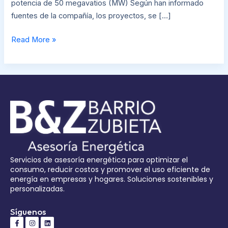
potencia de 50 megavatios (MW) Según han informado
fuentes de la compañía, los proyectos, se […]
Read More »
Servicios de asesoría energética para optimizar el
consumo, reducir costos y promover el uso eficiente de
energía en empresas y hogares. Soluciones sostenibles y
personalizadas.
Síguenos
F
I
L
a
n
i