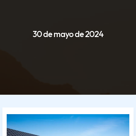
30 de mayo de 2024
Soltec
suministrará
50