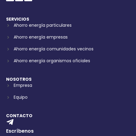
c
s
n
e
t
k
b
a
e
o
g
d
o
r
i
SERVICIOS
k
a
n
Ahorro energía particulares
-
m
f
Ahorro energía empresas
Ahorro energía comunidades vecinos
Ahorro energía organismos oficiales
NOSOTROS
Empresa
Equipo
CONTACTO
Escríbenos