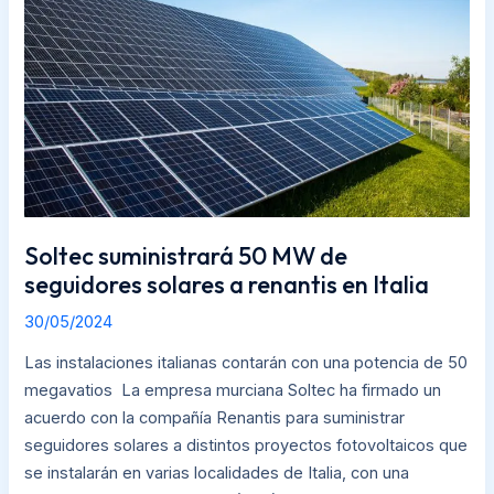
MW
de
seguidores
solares
a
renantis
en
Italia
Soltec suministrará 50 MW de
seguidores solares a renantis en Italia
30/05/2024
Las instalaciones italianas contarán con una potencia de 50
megavatios La empresa murciana Soltec ha firmado un
acuerdo con la compañía Renantis para suministrar
seguidores solares a distintos proyectos fotovoltaicos que
se instalarán en varias localidades de Italia, con una